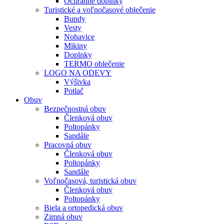
Ochranné doplnky
Turistické a voľnočasové oblečenie
Bundy
Vesty
Nohavice
Mikiny
Doplnky
TERMO oblečenie
LOGO NA ODEVY
Výšivka
Potlač
Obuv
Bezpečnostná obuv
Členková obuv
Poltopánky
Sandále
Pracovná obuv
Členková obuv
Poltopánky
Sandále
Voľnočasová, turistická obuv
Členková obuv
Poltopánky
Biela a ortopedická obuv
Zimná obuv