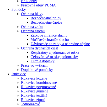
ESD obuv
Pracovná obuv PUMA
Pomôcky
Ochrana hlavy
Bezpečnostné prilby
Bezpečnostné čapice
Ochrana zraku
Ochrana sluchu
Zátkové chrániče sluchu
Mušľové chrániče sluchu
Dávkovače na zátky a náhradne náplne
Ochrana dýchacích ciest
Respirátory a jednorázové rúška
Celotvárové masky, polomasky
Filtre a doplnky
Práce vo výškach
Doplnkové pomôcky
Rukavice
Rukavice kožené
Rukavice kombinované
Rukavice pogumované
Rukavice gumené
Rukavice textilné
Rukavice zimné
Jednorazové