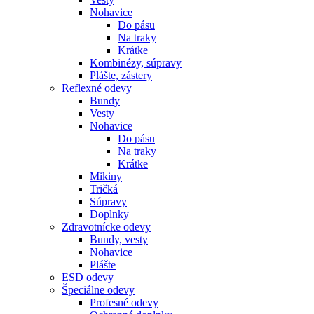
Nohavice
Do pásu
Na traky
Krátke
Kombinézy, súpravy
Plášte, zástery
Reflexné odevy
Bundy
Vesty
Nohavice
Do pásu
Na traky
Krátke
Mikiny
Tričká
Súpravy
Doplnky
Zdravotnícke odevy
Bundy, vesty
Nohavice
Plášte
ESD odevy
Špeciálne odevy
Profesné odevy