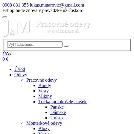
0908 831 355
lukas.minarovic@gmail.com
Eshop bude znova v prevádzke už čoskoro
Účet
0 €
Úvod
Odevy
Pracovné odevy
Bundy
Vesty
Mikiny
Tričká, polokošele, košele
Pánske
Dámske
Unisex
Monterkové odevy
Bluzy
Vesty