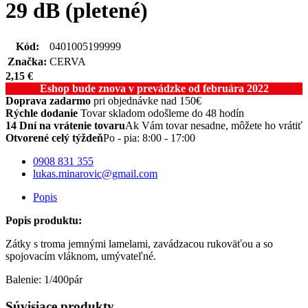
29 dB (pletené)
Kód:
0401005199999
Značka:
CERVA
2,15
€
Eshop bude znova v prevádzke od februára 2022
Doprava zadarmo
pri objednávke nad 150€
Rýchle dodanie
Tovar skladom odošleme do 48 hodín
14 Dní na vrátenie tovaru
Ak Vám tovar nesadne, môžete ho vrátiť
Otvorené celý týždeň
Po - pia: 8:00 - 17:00
0908 831 355
lukas.minarovic@gmail.com
Popis
Popis produktu:
Zátky s troma jemnými lamelami, zavádzacou rukoväťou a so
spojovacím vláknom, umývateľné.
Balenie: 1/400pár
Súvisiace produkty