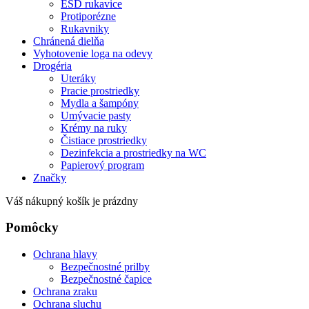
ESD rukavice
Protiporézne
Rukavniky
Chránená dielňa
Vyhotovenie loga na odevy
Drogéria
Uteráky
Pracie prostriedky
Mydla a šampóny
Umývacie pasty
Krémy na ruky
Čistiace prostriedky
Dezinfekcia a prostriedky na WC
Papierový program
Značky
Váš nákupný košík je prázdny
Pomôcky
Ochrana hlavy
Bezpečnostné prilby
Bezpečnostné čapice
Ochrana zraku
Ochrana sluchu