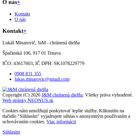
O nás
+
Kontakt
O nás
Kontakt
+
Lukáš Minarovič, JaM - chránená dielňa
Špačinská 106, 917 01 Trnava
IČO: 43617603, IČ DPH: SK1078229779
0908 831 355
lukas.minarovic@gmail.com
Copyright (C) 2026
J&M chránená dielňa
. Všetky práva vyhradené.
Web stránky NEONUS.sk
Cookies nám umožňujú poskytovať lepšie služby. Kliknutím na
tlačidlo "Súhlasím" vyjadrujete súhlas s anonymným používaním a
uchovávaním cookies.
Viac informácii
Súhlasím