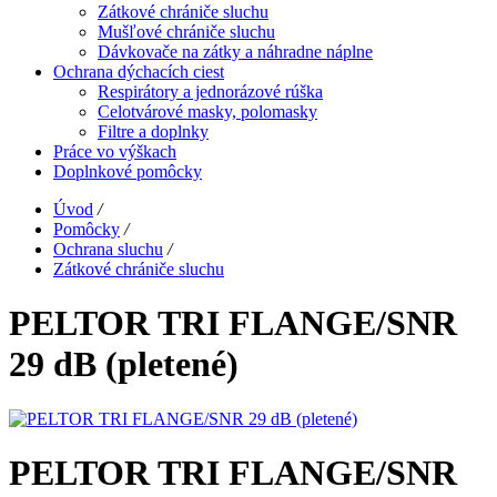
Zátkové chrániče sluchu
Mušľové chrániče sluchu
Dávkovače na zátky a náhradne náplne
Ochrana dýchacích ciest
Respirátory a jednorázové rúška
Celotvárové masky, polomasky
Filtre a doplnky
Práce vo výškach
Doplnkové pomôcky
Úvod
/
Pomôcky
/
Ochrana sluchu
/
Zátkové chrániče sluchu
PELTOR TRI FLANGE/SNR
29 dB (pletené)
PELTOR TRI FLANGE/SNR