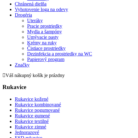
Chránená dielňa
Vyhotovenie loga na odevy
Drogéria
Uteráky
Pracie prostriedky
Mydla a šampóny
Umývacie pasty
Krémy na ruky
Čistiace prostriedky
Dezinfekcia a prostriedky na WC
Papierový program
Značky
Váš nákupný košík je prázdny
Rukavice
Rukavice kožené
Rukavice kombinované
Rukavice pogumované
Rukavice gumené
Rukavice textilné
Rukavice zimné
Jednorazové
ESD rukavice