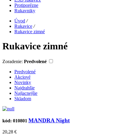
Protiporézne
Rukavniky
Úvod
/
Rukavice
/
Rukavice zimné
Rukavice zimné
Zoradenie:
Predvolené
Predvolené
Akciové
Novinky
Najdrahšie
Najlacnejšie
Skladom
MANDRA Night
kód: 010801
20,28 €