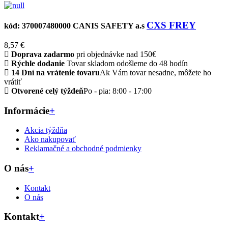
CXS FREY
kód: 370007480000
CANIS SAFETY a.s
8,57 €
Doprava zadarmo
pri objednávke nad 150€
Rýchle dodanie
Tovar skladom odošleme do 48 hodín
14 Dní na vrátenie tovaru
Ak Vám tovar nesadne, môžete ho
vrátiť
Otvorené celý týždeň
Po - pia: 8:00 - 17:00
Informácie
+
Akcia týždňa
Ako nakupovať
Reklamačné a obchodné podmienky
O nás
+
Kontakt
O nás
Kontakt
+