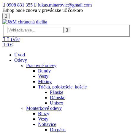
0908 831 355
lukas.minarovic@gmail.com
Eshop bude znova v prevádzke už čoskoro
Účet
0 €
Úvod
Odevy
Pracovné odevy
Bundy
Vesty
Mikiny
Tričká, polokošele, košele
Pánske
Dámske
Unisex
Monterkové odevy
Bluzy
Vesty
Nohavice
Do pásu