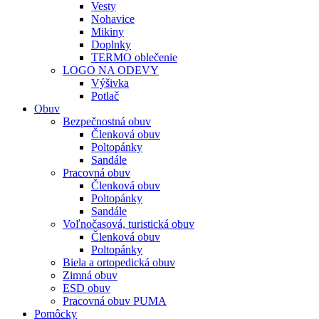
Vesty
Nohavice
Mikiny
Doplnky
TERMO oblečenie
LOGO NA ODEVY
Výšivka
Potlač
Obuv
Bezpečnostná obuv
Členková obuv
Poltopánky
Sandále
Pracovná obuv
Členková obuv
Poltopánky
Sandále
Voľnočasová, turistická obuv
Členková obuv
Poltopánky
Biela a ortopedická obuv
Zimná obuv
ESD obuv
Pracovná obuv PUMA
Pomôcky