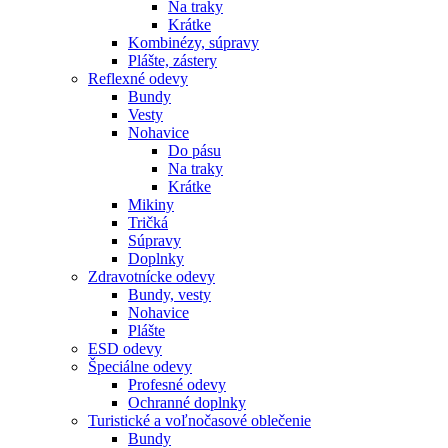
Na traky
Krátke
Kombinézy, súpravy
Plášte, zástery
Reflexné odevy
Bundy
Vesty
Nohavice
Do pásu
Na traky
Krátke
Mikiny
Tričká
Súpravy
Doplnky
Zdravotnícke odevy
Bundy, vesty
Nohavice
Plášte
ESD odevy
Špeciálne odevy
Profesné odevy
Ochranné doplnky
Turistické a voľnočasové oblečenie
Bundy