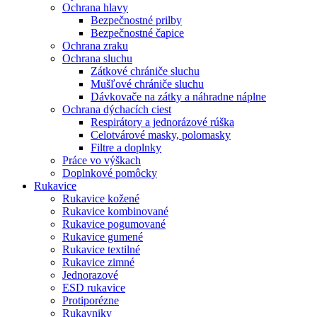
Ochrana hlavy
Bezpečnostné prilby
Bezpečnostné čapice
Ochrana zraku
Ochrana sluchu
Zátkové chrániče sluchu
Mušľové chrániče sluchu
Dávkovače na zátky a náhradne náplne
Ochrana dýchacích ciest
Respirátory a jednorázové rúška
Celotvárové masky, polomasky
Filtre a doplnky
Práce vo výškach
Doplnkové pomôcky
Rukavice
Rukavice kožené
Rukavice kombinované
Rukavice pogumované
Rukavice gumené
Rukavice textilné
Rukavice zimné
Jednorazové
ESD rukavice
Protiporézne
Rukavniky