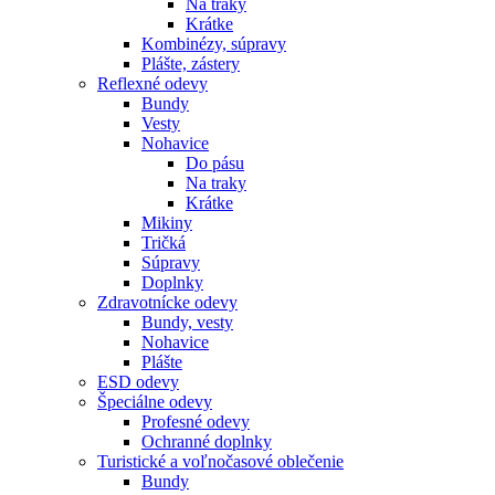
Na traky
Krátke
Kombinézy, súpravy
Plášte, zástery
Reflexné odevy
Bundy
Vesty
Nohavice
Do pásu
Na traky
Krátke
Mikiny
Tričká
Súpravy
Doplnky
Zdravotnícke odevy
Bundy, vesty
Nohavice
Plášte
ESD odevy
Špeciálne odevy
Profesné odevy
Ochranné doplnky
Turistické a voľnočasové oblečenie
Bundy