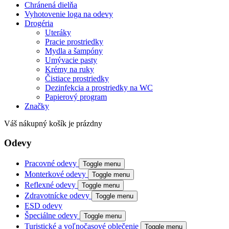
Chránená dielňa
Vyhotovenie loga na odevy
Drogéria
Uteráky
Pracie prostriedky
Mydla a šampóny
Umývacie pasty
Krémy na ruky
Čistiace prostriedky
Dezinfekcia a prostriedky na WC
Papierový program
Značky
Váš nákupný košík je prázdny
Odevy
Pracovné odevy
Toggle menu
Monterkové odevy
Toggle menu
Reflexné odevy
Toggle menu
Zdravotnícke odevy
Toggle menu
ESD odevy
Špeciálne odevy
Toggle menu
Turistické a voľnočasové oblečenie
Toggle menu