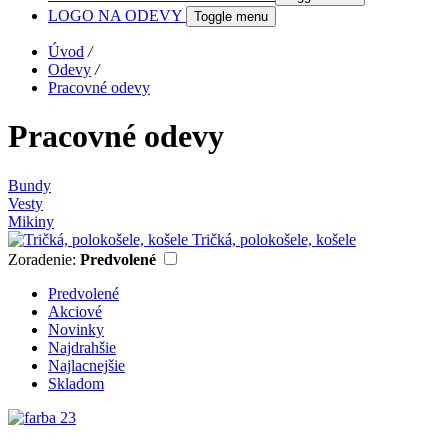
LOGO NA ODEVY
Toggle menu
Úvod
/
Odevy
/
Pracovné odevy
Pracovné odevy
Bundy
Vesty
Mikiny
Tričká, polokošele, košele
Zoradenie:
Predvolené
Predvolené
Akciové
Novinky
Najdrahšie
Najlacnejšie
Skladom