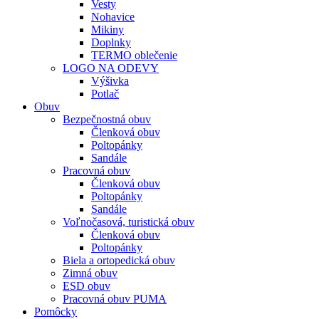
Vesty
Nohavice
Mikiny
Doplnky
TERMO oblečenie
LOGO NA ODEVY
Výšivka
Potlač
Obuv
Bezpečnostná obuv
Členková obuv
Poltopánky
Sandále
Pracovná obuv
Členková obuv
Poltopánky
Sandále
Voľnočasová, turistická obuv
Členková obuv
Poltopánky
Biela a ortopedická obuv
Zimná obuv
ESD obuv
Pracovná obuv PUMA
Pomôcky