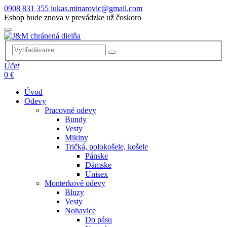
0908 831 355
lukas.minarovic@gmail.com
Eshop bude znova v prevádzke už čoskoro
Účet
0 €
Úvod
Odevy
Pracovné odevy
Bundy
Vesty
Mikiny
Tričká, polokošele, košele
Pánske
Dámske
Unisex
Monterkové odevy
Bluzy
Vesty
Nohavice
Do pásu