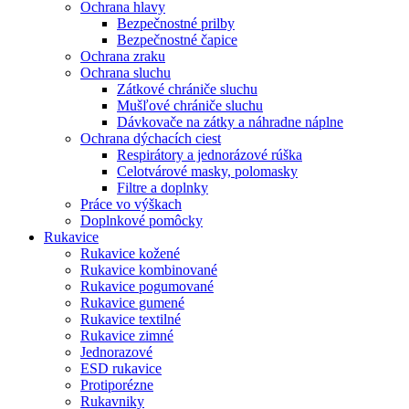
Ochrana hlavy
Bezpečnostné prilby
Bezpečnostné čapice
Ochrana zraku
Ochrana sluchu
Zátkové chrániče sluchu
Mušľové chrániče sluchu
Dávkovače na zátky a náhradne náplne
Ochrana dýchacích ciest
Respirátory a jednorázové rúška
Celotvárové masky, polomasky
Filtre a doplnky
Práce vo výškach
Doplnkové pomôcky
Rukavice
Rukavice kožené
Rukavice kombinované
Rukavice pogumované
Rukavice gumené
Rukavice textilné
Rukavice zimné
Jednorazové
ESD rukavice
Protiporézne
Rukavniky