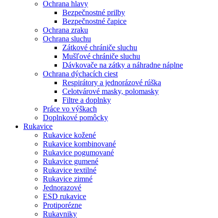
Ochrana hlavy
Bezpečnostné prilby
Bezpečnostné čapice
Ochrana zraku
Ochrana sluchu
Zátkové chrániče sluchu
Mušľové chrániče sluchu
Dávkovače na zátky a náhradne náplne
Ochrana dýchacích ciest
Respirátory a jednorázové rúška
Celotvárové masky, polomasky
Filtre a doplnky
Práce vo výškach
Doplnkové pomôcky
Rukavice
Rukavice kožené
Rukavice kombinované
Rukavice pogumované
Rukavice gumené
Rukavice textilné
Rukavice zimné
Jednorazové
ESD rukavice
Protiporézne
Rukavniky