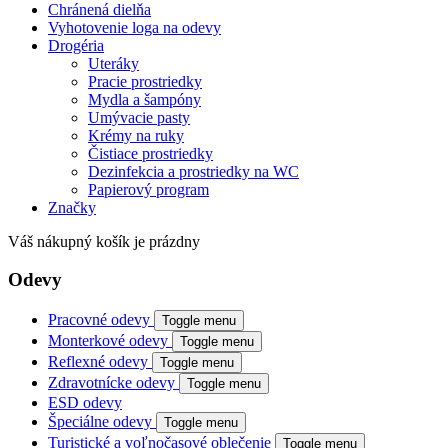
Chránená dielňa
Vyhotovenie loga na odevy
Drogéria
Uteráky
Pracie prostriedky
Mydla a šampóny
Umývacie pasty
Krémy na ruky
Čistiace prostriedky
Dezinfekcia a prostriedky na WC
Papierový program
Značky
Váš nákupný košík je prázdny
Odevy
Pracovné odevy
Toggle menu
Monterkové odevy
Toggle menu
Reflexné odevy
Toggle menu
Zdravotnícke odevy
Toggle menu
ESD odevy
Špeciálne odevy
Toggle menu
Turistické a voľnočasové oblečenie
Toggle menu