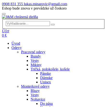
0908 831 355
lukas.minarovic@gmail.com
Eshop bude znova v prevádzke už čoskoro
Účet
0 €
Úvod
Odevy
Pracovné odevy
Bundy
Vesty
Mikiny
Tričká, polokošele, košele
Pánske
Dámske
Unisex
Monterkové odevy
Bluzy
Vesty
Nohavice
Do pásu