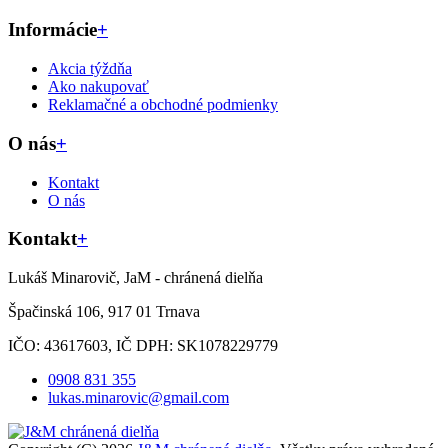
Informácie
+
Akcia týždňa
Ako nakupovať
Reklamačné a obchodné podmienky
O nás
+
Kontakt
O nás
Kontakt
+
Lukáš Minarovič, JaM - chránená dielňa
Špačinská 106, 917 01 Trnava
IČO: 43617603, IČ DPH: SK1078229779
0908 831 355
lukas.minarovic@gmail.com