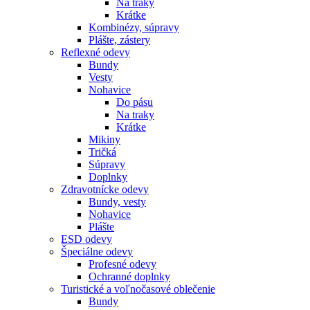
Na traky
Krátke
Kombinézy, súpravy
Plášte, zástery
Reflexné odevy
Bundy
Vesty
Nohavice
Do pásu
Na traky
Krátke
Mikiny
Tričká
Súpravy
Doplnky
Zdravotnícke odevy
Bundy, vesty
Nohavice
Plášte
ESD odevy
Špeciálne odevy
Profesné odevy
Ochranné doplnky
Turistické a voľnočasové oblečenie
Bundy