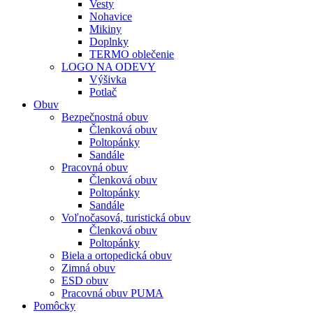
Vesty
Nohavice
Mikiny
Doplnky
TERMO oblečenie
LOGO NA ODEVY
Výšivka
Potlač
Obuv
Bezpečnostná obuv
Členková obuv
Poltopánky
Sandále
Pracovná obuv
Členková obuv
Poltopánky
Sandále
Voľnočasová, turistická obuv
Členková obuv
Poltopánky
Biela a ortopedická obuv
Zimná obuv
ESD obuv
Pracovná obuv PUMA
Pomôcky