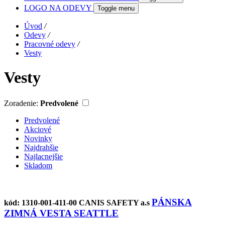
LOGO NA ODEVY
Toggle menu
Úvod
/
Odevy
/
Pracovné odevy
/
Vesty
Vesty
Zoradenie:
Predvolené
Predvolené
Akciové
Novinky
Najdrahšie
Najlacnejšie
Skladom
PÁNSKA
kód: 1310-001-411-00
CANIS SAFETY a.s
ZIMNÁ VESTA SEATTLE