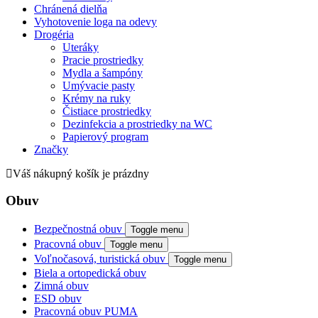
Chránená dielňa
Vyhotovenie loga na odevy
Drogéria
Uteráky
Pracie prostriedky
Mydla a šampóny
Umývacie pasty
Krémy na ruky
Čistiace prostriedky
Dezinfekcia a prostriedky na WC
Papierový program
Značky
Váš nákupný košík je prázdny
Obuv
Bezpečnostná obuv
Toggle menu
Pracovná obuv
Toggle menu
Voľnočasová, turistická obuv
Toggle menu
Biela a ortopedická obuv
Zimná obuv
ESD obuv
Pracovná obuv PUMA