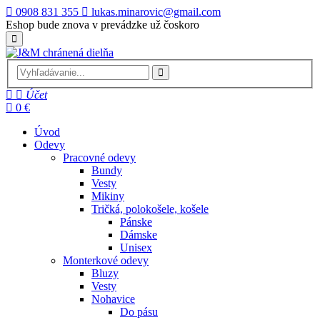
0908 831 355
lukas.minarovic@gmail.com
Eshop bude znova v prevádzke už čoskoro
Účet
0 €
Úvod
Odevy
Pracovné odevy
Bundy
Vesty
Mikiny
Tričká, polokošele, košele
Pánske
Dámske
Unisex
Monterkové odevy
Bluzy
Vesty
Nohavice
Do pásu