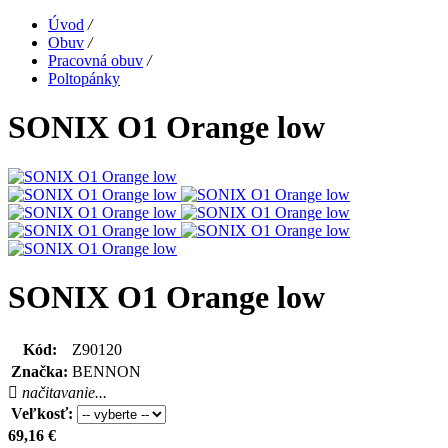
Úvod
/
Obuv
/
Pracovná obuv
/
Poltopánky
SONIX O1 Orange low
SONIX O1 Orange low
Kód:
Z90120
Značka:
BENNON
načitavanie...
Veľkosť:
69,16
€