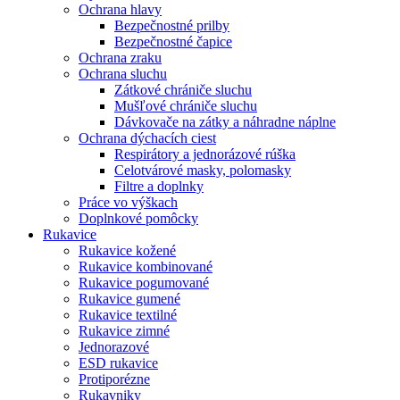
Ochrana hlavy
Bezpečnostné prilby
Bezpečnostné čapice
Ochrana zraku
Ochrana sluchu
Zátkové chrániče sluchu
Mušľové chrániče sluchu
Dávkovače na zátky a náhradne náplne
Ochrana dýchacích ciest
Respirátory a jednorázové rúška
Celotvárové masky, polomasky
Filtre a doplnky
Práce vo výškach
Doplnkové pomôcky
Rukavice
Rukavice kožené
Rukavice kombinované
Rukavice pogumované
Rukavice gumené
Rukavice textilné
Rukavice zimné
Jednorazové
ESD rukavice
Protiporézne
Rukavniky