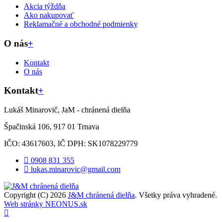
Akcia týždňa
Ako nakupovať
Reklamačné a obchodné podmienky
O nás
+
Kontakt
O nás
Kontakt
+
Lukáš Minarovič, JaM - chránená dielňa
Špačinská 106, 917 01 Trnava
IČO: 43617603, IČ DPH: SK1078229779
0908 831 355
lukas.minarovic@gmail.com
Copyright (C) 2026
J&M chránená dielňa
. Všetky práva vyhradené.
Web stránky NEONUS.sk