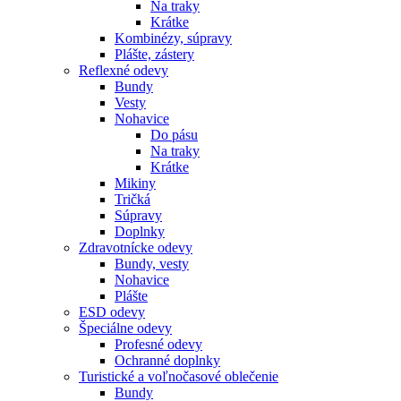
Na traky
Krátke
Kombinézy, súpravy
Plášte, zástery
Reflexné odevy
Bundy
Vesty
Nohavice
Do pásu
Na traky
Krátke
Mikiny
Tričká
Súpravy
Doplnky
Zdravotnícke odevy
Bundy, vesty
Nohavice
Plášte
ESD odevy
Špeciálne odevy
Profesné odevy
Ochranné doplnky
Turistické a voľnočasové oblečenie
Bundy