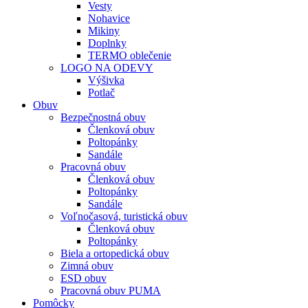
Vesty
Nohavice
Mikiny
Doplnky
TERMO oblečenie
LOGO NA ODEVY
Výšivka
Potlač
Obuv
Bezpečnostná obuv
Členková obuv
Poltopánky
Sandále
Pracovná obuv
Členková obuv
Poltopánky
Sandále
Voľnočasová, turistická obuv
Členková obuv
Poltopánky
Biela a ortopedická obuv
Zimná obuv
ESD obuv
Pracovná obuv PUMA
Pomôcky