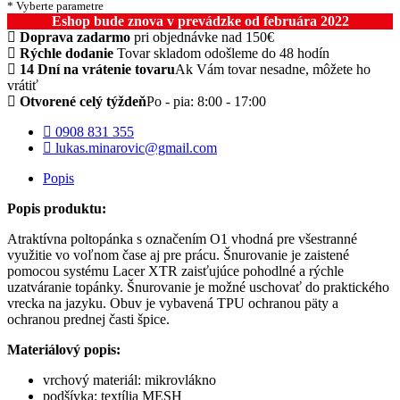
* Vyberte parametre
Eshop bude znova v prevádzke od februára 2022
Doprava zadarmo
pri objednávke nad 150€
Rýchle dodanie
Tovar skladom odošleme do 48 hodín
14 Dní na vrátenie tovaru
Ak Vám tovar nesadne, môžete ho
vrátiť
Otvorené celý týždeň
Po - pia: 8:00 - 17:00
0908 831 355
lukas.minarovic@gmail.com
Popis
Popis produktu:
Atraktívna poltopánka s označením O1 vhodná pre všestranné
využitie vo voľnom čase aj pre prácu. Šnurovanie je zaistené
pomocou systému Lacer XTR zaisťujúce pohodlné a rýchle
uzatváranie topánky. Šnurovanie je možné uschovať do praktického
vrecka na jazyku. Obuv je vybavená TPU ochranou päty a
ochranou prednej časti špice.
Materiálový popis:
vrchový materiál: mikrovlákno
podšívka: textília MESH