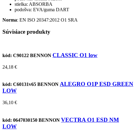
stielka: ABSORBA
podošva: EVA/guma DART
Norma
: EN ISO 20347:2012 O1 SRA
Súvisiace produkty
CLASSIC O1 low
kód: C90122
BENNON
24,18 €
ALEGRO O1P ESD GREEN
kód: C60131v65
BENNON
LOW
36,10 €
VECTRA O1 ESD NM
kód: 0647030150
BENNON
LOW