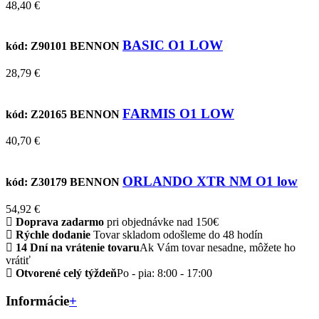
48,40 €
BASIC O1 LOW
kód: Z90101
BENNON
28,79 €
FARMIS O1 LOW
kód: Z20165
BENNON
40,70 €
ORLANDO XTR NM O1 low
kód: Z30179
BENNON
54,92 €
Doprava zadarmo
pri objednávke nad 150€
Rýchle dodanie
Tovar skladom odošleme do 48 hodín
14 Dní na vrátenie tovaru
Ak Vám tovar nesadne, môžete ho
vrátiť
Otvorené celý týždeň
Po - pia: 8:00 - 17:00
Informácie
+