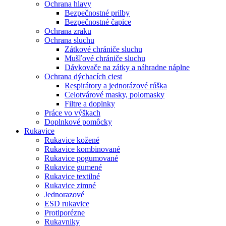
Ochrana hlavy
Bezpečnostné prilby
Bezpečnostné čapice
Ochrana zraku
Ochrana sluchu
Zátkové chrániče sluchu
Mušľové chrániče sluchu
Dávkovače na zátky a náhradne náplne
Ochrana dýchacích ciest
Respirátory a jednorázové rúška
Celotvárové masky, polomasky
Filtre a doplnky
Práce vo výškach
Doplnkové pomôcky
Rukavice
Rukavice kožené
Rukavice kombinované
Rukavice pogumované
Rukavice gumené
Rukavice textilné
Rukavice zimné
Jednorazové
ESD rukavice
Protiporézne
Rukavniky