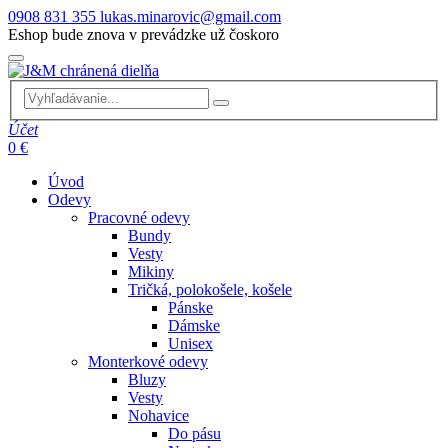
0908 831 355
lukas.minarovic@gmail.com
Eshop bude znova v prevádzke už čoskoro
Účet
0 €
Úvod
Odevy
Pracovné odevy
Bundy
Vesty
Mikiny
Tričká, polokošele, košele
Pánske
Dámske
Unisex
Monterkové odevy
Bluzy
Vesty
Nohavice
Do pásu