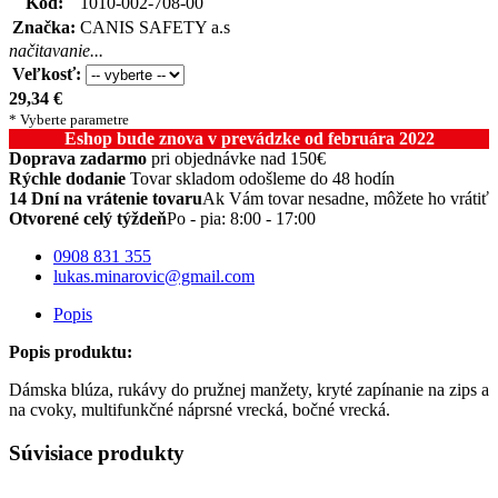
Kód:
1010-002-708-00
Značka:
CANIS SAFETY a.s
načitavanie...
Veľkosť:
29,34
€
* Vyberte parametre
Eshop bude znova v prevádzke od februára 2022
Doprava zadarmo
pri objednávke nad 150€
Rýchle dodanie
Tovar skladom odošleme do 48 hodín
14 Dní na vrátenie tovaru
Ak Vám tovar nesadne, môžete ho vrátiť
Otvorené celý týždeň
Po - pia: 8:00 - 17:00
0908 831 355
lukas.minarovic@gmail.com
Popis
Popis produktu:
Dámska blúza, rukávy do pružnej manžety, kryté zapínanie na zips a
na cvoky, multifunkčné náprsné vrecká, bočné vrecká.
Súvisiace produkty