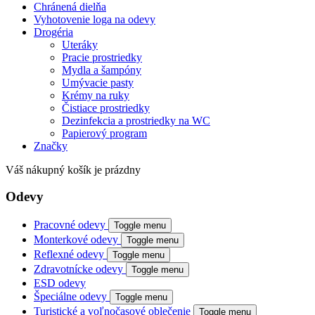
Chránená dielňa
Vyhotovenie loga na odevy
Drogéria
Uteráky
Pracie prostriedky
Mydla a šampóny
Umývacie pasty
Krémy na ruky
Čistiace prostriedky
Dezinfekcia a prostriedky na WC
Papierový program
Značky
Váš nákupný košík je prázdny
Odevy
Pracovné odevy
Toggle menu
Monterkové odevy
Toggle menu
Reflexné odevy
Toggle menu
Zdravotnícke odevy
Toggle menu
ESD odevy
Špeciálne odevy
Toggle menu
Turistické a voľnočasové oblečenie
Toggle menu