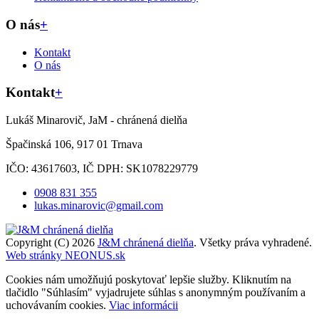
O nás
+
Kontakt
O nás
Kontakt
+
Lukáš Minarovič, JaM - chránená dielňa
Špačinská 106, 917 01 Trnava
IČO: 43617603, IČ DPH: SK1078229779
0908 831 355
lukas.minarovic@gmail.com
Copyright (C) 2026
J&M chránená dielňa
. Všetky práva vyhradené.
Web stránky NEONUS.sk
Cookies nám umožňujú poskytovať lepšie služby. Kliknutím na
tlačidlo "Súhlasím" vyjadrujete súhlas s anonymným používaním a
uchovávaním cookies.
Viac informácii