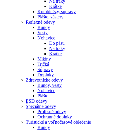
Na traky
Krátke
Kombinézy, súpravy
Plášte, zástery
Reflexné odevy
Bundy
Vesty
Nohavice
Do pásu
Na traky
Krátke
Mikiny
Tričká
Súpravy
Doplnky
Zdravotnícke odevy
Bundy, vesty
Nohavice
Plášte
ESD odevy
Špeciálne odevy
Profesné odevy
Ochranné doplnky
Turistické a voľnočasové oblečenie
Bundy