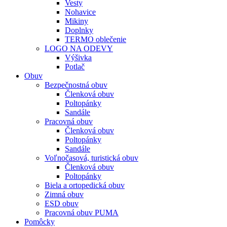
Vesty
Nohavice
Mikiny
Doplnky
TERMO oblečenie
LOGO NA ODEVY
Výšivka
Potlač
Obuv
Bezpečnostná obuv
Členková obuv
Poltopánky
Sandále
Pracovná obuv
Členková obuv
Poltopánky
Sandále
Voľnočasová, turistická obuv
Členková obuv
Poltopánky
Biela a ortopedická obuv
Zimná obuv
ESD obuv
Pracovná obuv PUMA
Pomôcky