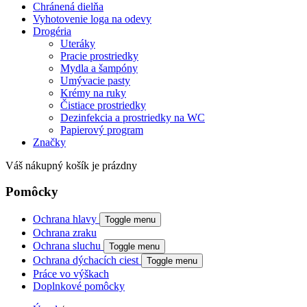
Chránená dielňa
Vyhotovenie loga na odevy
Drogéria
Uteráky
Pracie prostriedky
Mydla a šampóny
Umývacie pasty
Krémy na ruky
Čistiace prostriedky
Dezinfekcia a prostriedky na WC
Papierový program
Značky
Váš nákupný košík je prázdny
Pomôcky
Ochrana hlavy
Toggle menu
Ochrana zraku
Ochrana sluchu
Toggle menu
Ochrana dýchacích ciest
Toggle menu
Práce vo výškach
Doplnkové pomôcky