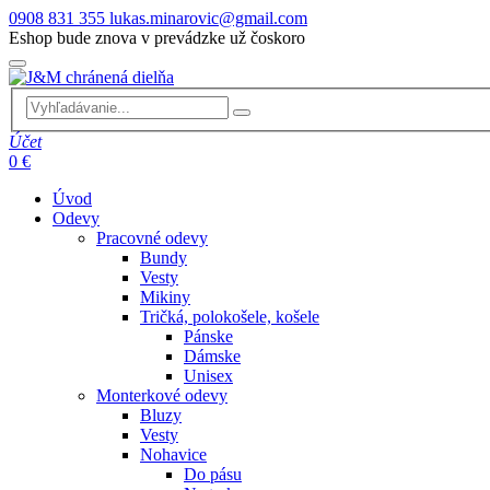
0908 831 355
lukas.minarovic@gmail.com
Eshop bude znova v prevádzke už čoskoro
Účet
0 €
Úvod
Odevy
Pracovné odevy
Bundy
Vesty
Mikiny
Tričká, polokošele, košele
Pánske
Dámske
Unisex
Monterkové odevy
Bluzy
Vesty
Nohavice
Do pásu