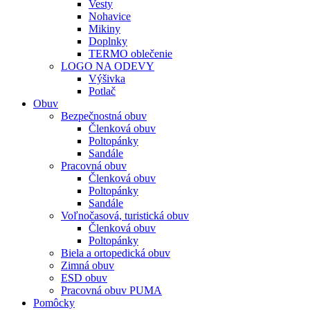
Vesty
Nohavice
Mikiny
Doplnky
TERMO oblečenie
LOGO NA ODEVY
Výšivka
Potlač
Obuv
Bezpečnostná obuv
Členková obuv
Poltopánky
Sandále
Pracovná obuv
Členková obuv
Poltopánky
Sandále
Voľnočasová, turistická obuv
Členková obuv
Poltopánky
Biela a ortopedická obuv
Zimná obuv
ESD obuv
Pracovná obuv PUMA
Pomôcky