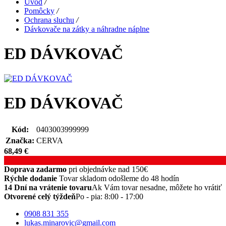
Úvod
/
Pomôcky
/
Ochrana sluchu
/
Dávkovače na zátky a náhradne náplne
ED DÁVKOVAČ
ED DÁVKOVAČ
Kód:
0403003999999
Značka:
CERVA
68,49
€
Doprava zadarmo
pri objednávke nad 150€
Rýchle dodanie
Tovar skladom odošleme do 48 hodín
14 Dní na vrátenie tovaru
Ak Vám tovar nesadne, môžete ho vrátiť
Otvorené celý týždeň
Po - pia: 8:00 - 17:00
0908 831 355
lukas.minarovic@gmail.com