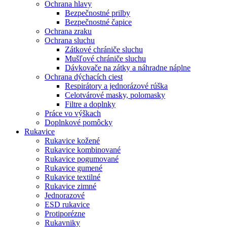
Ochrana hlavy
Bezpečnostné prilby
Bezpečnostné čapice
Ochrana zraku
Ochrana sluchu
Zátkové chrániče sluchu
Mušľové chrániče sluchu
Dávkovače na zátky a náhradne náplne
Ochrana dýchacích ciest
Respirátory a jednorázové rúška
Celotvárové masky, polomasky
Filtre a doplnky
Práce vo výškach
Doplnkové pomôcky
Rukavice
Rukavice kožené
Rukavice kombinované
Rukavice pogumované
Rukavice gumené
Rukavice textilné
Rukavice zimné
Jednorazové
ESD rukavice
Protiporézne
Rukavniky