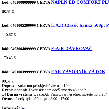
NÁPLŇ ED COMFORT PLU
kód: 0401008099999
CERVA
68,51 €
E.A.R.Classic banka 500p. 
kód: 0401005299999
CERVA
110,67 €
E·A·R DÁVKOVAČ
kód: 0403004899999
CERVA
170,43 €
EAR ZÁSOBNÍK ZÁTOK
kód: 0401003999999
CERVA
98,51 €
Doprava zadarmo
pri objednávke nad 150€
Rýchle dodanie
Tovar skladom odošleme do 48 hodín
14 Dní na vrátenie tovaru
Ak Vám tovar nesadne, môžete ho vrátiť
Otvorené celý týždeň
Po - pia: 8:00 - 17:00
Informácie
+