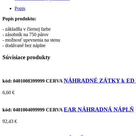
Popis
Popis produktu:
- základňa v čiernej farbe
- zásobník na 750 párov
- možnosť upevnenia na stenu
- dodávané bez náplne
Súvisiace produkty
NÁHRADNÉ ZÁTKY k ED 
kód: 0401008399999
CERVA
6,60 €
EAR NÁHRADNÁ NÁPLŇ
kód: 0401004099999
CERVA
92,43 €