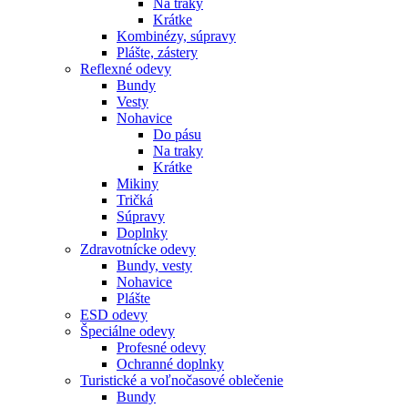
Na traky
Krátke
Kombinézy, súpravy
Plášte, zástery
Reflexné odevy
Bundy
Vesty
Nohavice
Do pásu
Na traky
Krátke
Mikiny
Tričká
Súpravy
Doplnky
Zdravotnícke odevy
Bundy, vesty
Nohavice
Plášte
ESD odevy
Špeciálne odevy
Profesné odevy
Ochranné doplnky
Turistické a voľnočasové oblečenie
Bundy