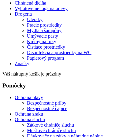
Chránená dielňa
Vyhotovenie loga na odevy
Drogéria
Uteráky
Pracie prostriedky
Mydla a šampóny
Umývacie pasty
Krémy na ruky
Čistiace prostriedky
Dezinfekcia a prostriedky na WC
Papierový program
Značky
Váš nákupný košík je prázdny
Pomôcky
Ochrana hlavy
Bezpečnostné prilby
Bezpečnostné čapice
Ochrana zraku
Ochrana sluchu
Zátkové chrániče sluchu
Mušľové chrániče sluchu
Dávkovače na zátky a náhradne náplne