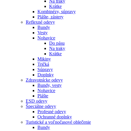
Na traky
Krátke
Kombinézy, súpravy
Plášte, zástery
Reflexné odevy
Bundy
Vesty
Nohavice
Do pásu
Na traky
Krátke
Mikiny
Tričká
Súpravy
Doplnky
Zdravotnícke odevy
Bundy, vesty
Nohavice
Plášte
ESD odevy
Špeciálne odevy
Profesné odevy
Ochranné doplnky
Turistické a voľnočasové oblečenie
Bundy