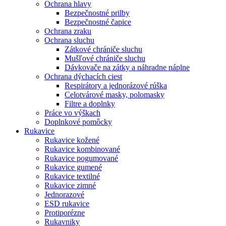
Ochrana hlavy
Bezpečnostné prilby
Bezpečnostné čapice
Ochrana zraku
Ochrana sluchu
Zátkové chrániče sluchu
Mušľové chrániče sluchu
Dávkovače na zátky a náhradne náplne
Ochrana dýchacích ciest
Respirátory a jednorázové rúška
Celotvárové masky, polomasky
Filtre a doplnky
Práce vo výškach
Doplnkové pomôcky
Rukavice
Rukavice kožené
Rukavice kombinované
Rukavice pogumované
Rukavice gumené
Rukavice textilné
Rukavice zimné
Jednorazové
ESD rukavice
Protiporézne
Rukavniky