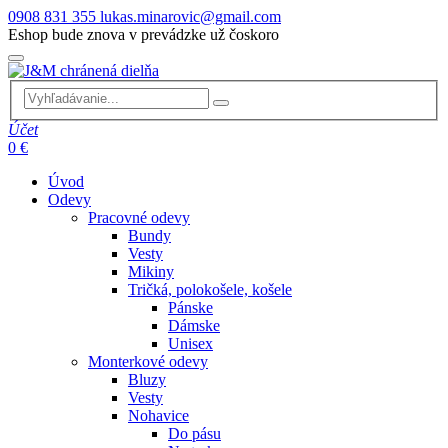
0908 831 355
lukas.minarovic@gmail.com
Eshop bude znova v prevádzke už čoskoro
Účet
0 €
Úvod
Odevy
Pracovné odevy
Bundy
Vesty
Mikiny
Tričká, polokošele, košele
Pánske
Dámske
Unisex
Monterkové odevy
Bluzy
Vesty
Nohavice
Do pásu