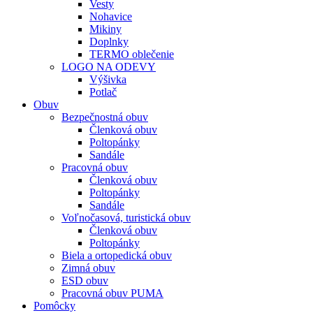
Vesty
Nohavice
Mikiny
Doplnky
TERMO oblečenie
LOGO NA ODEVY
Výšivka
Potlač
Obuv
Bezpečnostná obuv
Členková obuv
Poltopánky
Sandále
Pracovná obuv
Členková obuv
Poltopánky
Sandále
Voľnočasová, turistická obuv
Členková obuv
Poltopánky
Biela a ortopedická obuv
Zimná obuv
ESD obuv
Pracovná obuv PUMA
Pomôcky