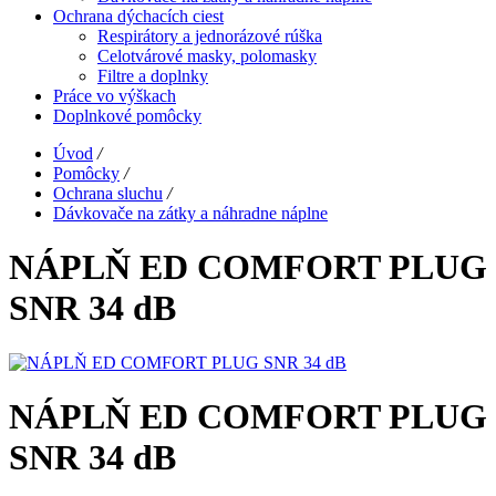
Ochrana dýchacích ciest
Respirátory a jednorázové rúška
Celotvárové masky, polomasky
Filtre a doplnky
Práce vo výškach
Doplnkové pomôcky
Úvod
/
Pomôcky
/
Ochrana sluchu
/
Dávkovače na zátky a náhradne náplne
NÁPLŇ ED COMFORT PLUG
SNR 34 dB
NÁPLŇ ED COMFORT PLUG
SNR 34 dB