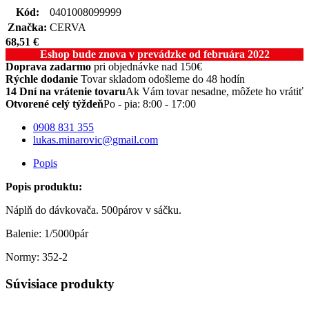
Kód:
0401008099999
Značka:
CERVA
68,51
€
Eshop bude znova v prevádzke od februára 2022
Doprava zadarmo
pri objednávke nad 150€
Rýchle dodanie
Tovar skladom odošleme do 48 hodín
14 Dní na vrátenie tovaru
Ak Vám tovar nesadne, môžete ho vrátiť
Otvorené celý týždeň
Po - pia: 8:00 - 17:00
0908 831 355
lukas.minarovic@gmail.com
Popis
Popis produktu:
Náplň do dávkovača. 500párov v sáčku.
Balenie: 1/5000pár
Normy: 352-2
Súvisiace produkty