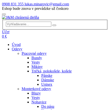
0908 831 355
lukas.minarovic@gmail.com
Eshop bude znova v prevádzke už čoskoro
Účet
0 €
Úvod
Odevy
Pracovné odevy
Bundy
Vesty
Mikiny
Tričká, polokošele, košele
Pánske
Dámske
Unisex
Monterkové odevy
Bluzy
Vesty
Nohavice
Do pásu