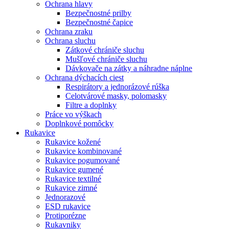
Ochrana hlavy
Bezpečnostné prilby
Bezpečnostné čapice
Ochrana zraku
Ochrana sluchu
Zátkové chrániče sluchu
Mušľové chrániče sluchu
Dávkovače na zátky a náhradne náplne
Ochrana dýchacích ciest
Respirátory a jednorázové rúška
Celotvárové masky, polomasky
Filtre a doplnky
Práce vo výškach
Doplnkové pomôcky
Rukavice
Rukavice kožené
Rukavice kombinované
Rukavice pogumované
Rukavice gumené
Rukavice textilné
Rukavice zimné
Jednorazové
ESD rukavice
Protiporézne
Rukavniky