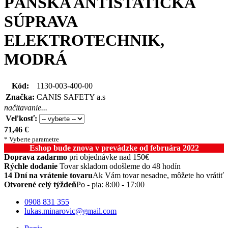
PÁNSKA ANTISTATICKÁ
SÚPRAVA
ELEKTROTECHNIK,
MODRÁ
Kód:
1130-003-400-00
Značka:
CANIS SAFETY a.s
načitavanie...
Veľkosť:
71,46
€
* Vyberte parametre
Eshop bude znova v prevádzke od februára 2022
Doprava zadarmo
pri objednávke nad 150€
Rýchle dodanie
Tovar skladom odošleme do 48 hodín
14 Dní na vrátenie tovaru
Ak Vám tovar nesadne, môžete ho vrátiť
Otvorené celý týždeň
Po - pia: 8:00 - 17:00
0908 831 355
lukas.minarovic@gmail.com