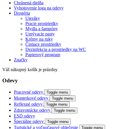
Chránená dielňa
Vyhotovenie loga na odevy
Drogéria
Uteráky
Pracie prostriedky
Mydla a šampóny
Umývacie pasty
Krémy na ruky
Čistiace prostriedky
Dezinfekcia a prostriedky na WC
Papierový program
Značky
Váš nákupný košík je prázdny
Odevy
Pracovné odevy
Toggle menu
Monterkové odevy
Toggle menu
Reflexné odevy
Toggle menu
Zdravotnícke odevy
Toggle menu
ESD odevy
Špeciálne odevy
Toggle menu
Turistické a voľnočasové oblečenie
Toggle menu