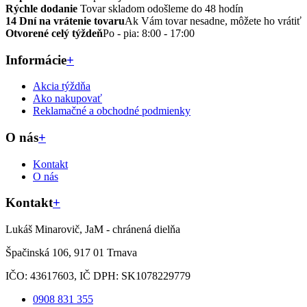
Rýchle dodanie
Tovar skladom odošleme do 48 hodín
14 Dní na vrátenie tovaru
Ak Vám tovar nesadne, môžete ho vrátiť
Otvorené celý týždeň
Po - pia: 8:00 - 17:00
Informácie
+
Akcia týždňa
Ako nakupovať
Reklamačné a obchodné podmienky
O nás
+
Kontakt
O nás
Kontakt
+
Lukáš Minarovič, JaM - chránená dielňa
Špačinská 106, 917 01 Trnava
IČO: 43617603, IČ DPH: SK1078229779
0908 831 355