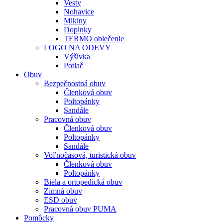
Vesty
Nohavice
Mikiny
Doplnky
TERMO oblečenie
LOGO NA ODEVY
Výšivka
Potlač
Obuv
Bezpečnostná obuv
Členková obuv
Poltopánky
Sandále
Pracovná obuv
Členková obuv
Poltopánky
Sandále
Voľnočasová, turistická obuv
Členková obuv
Poltopánky
Biela a ortopedická obuv
Zimná obuv
ESD obuv
Pracovná obuv PUMA
Pomôcky