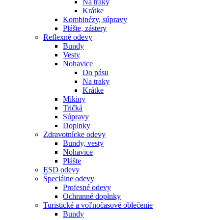
Na traky
Krátke
Kombinézy, súpravy
Plášte, zástery
Reflexné odevy
Bundy
Vesty
Nohavice
Do pásu
Na traky
Krátke
Mikiny
Tričká
Súpravy
Doplnky
Zdravotnícke odevy
Bundy, vesty
Nohavice
Plášte
ESD odevy
Špeciálne odevy
Profesné odevy
Ochranné doplnky
Turistické a voľnočasové oblečenie
Bundy