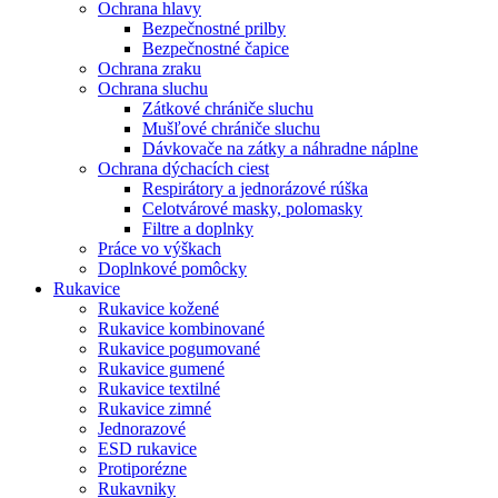
Ochrana hlavy
Bezpečnostné prilby
Bezpečnostné čapice
Ochrana zraku
Ochrana sluchu
Zátkové chrániče sluchu
Mušľové chrániče sluchu
Dávkovače na zátky a náhradne náplne
Ochrana dýchacích ciest
Respirátory a jednorázové rúška
Celotvárové masky, polomasky
Filtre a doplnky
Práce vo výškach
Doplnkové pomôcky
Rukavice
Rukavice kožené
Rukavice kombinované
Rukavice pogumované
Rukavice gumené
Rukavice textilné
Rukavice zimné
Jednorazové
ESD rukavice
Protiporézne
Rukavniky