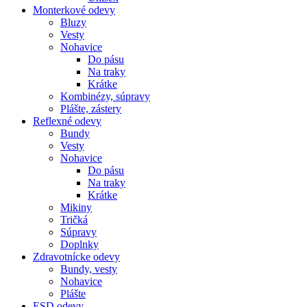
Monterkové odevy
Bluzy
Vesty
Nohavice
Do pásu
Na traky
Krátke
Kombinézy, súpravy
Plášte, zástery
Reflexné odevy
Bundy
Vesty
Nohavice
Do pásu
Na traky
Krátke
Mikiny
Tričká
Súpravy
Doplnky
Zdravotnícke odevy
Bundy, vesty
Nohavice
Plášte
ESD odevy