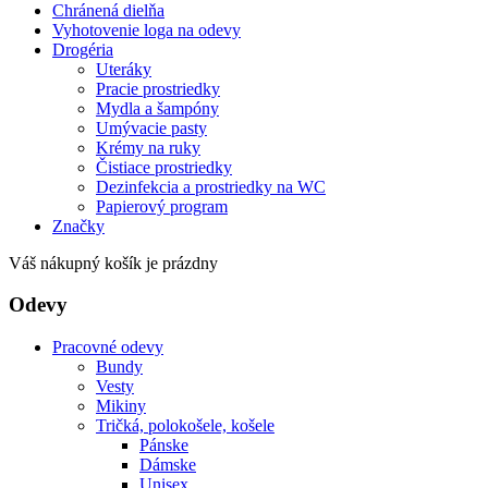
Chránená dielňa
Vyhotovenie loga na odevy
Drogéria
Uteráky
Pracie prostriedky
Mydla a šampóny
Umývacie pasty
Krémy na ruky
Čistiace prostriedky
Dezinfekcia a prostriedky na WC
Papierový program
Značky
Váš nákupný košík je prázdny
Odevy
Pracovné odevy
Bundy
Vesty
Mikiny
Tričká, polokošele, košele
Pánske
Dámske
Unisex