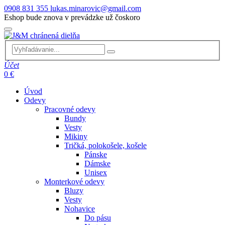
0908 831 355
lukas.minarovic@gmail.com
Eshop bude znova v prevádzke už čoskoro
Účet
0 €
Úvod
Odevy
Pracovné odevy
Bundy
Vesty
Mikiny
Tričká, polokošele, košele
Pánske
Dámske
Unisex
Monterkové odevy
Bluzy
Vesty
Nohavice
Do pásu