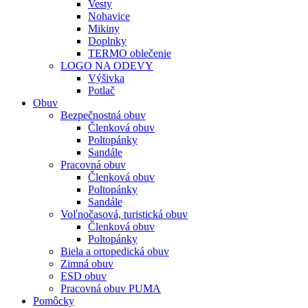
Vesty
Nohavice
Mikiny
Doplnky
TERMO oblečenie
LOGO NA ODEVY
Výšivka
Potlač
Obuv
Bezpečnostná obuv
Členková obuv
Poltopánky
Sandále
Pracovná obuv
Členková obuv
Poltopánky
Sandále
Voľnočasová, turistická obuv
Členková obuv
Poltopánky
Biela a ortopedická obuv
Zimná obuv
ESD obuv
Pracovná obuv PUMA
Pomôcky