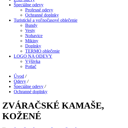
Špeciálne odevy
Profesné odevy
Ochranné doplnky
Turistické a voľnočasové oblečenie
Bundy
Vesty
Nohavice
Mikiny
Doplnky
TERMO oblečenie
LOGO NA ODEVY
Výšivka
Potlač
Úvod
/
Odevy
/
Špeciálne odevy
/
Ochranné doplnky
ZVÁRAČSKÉ KAMAŠE,
KOŽENÉ