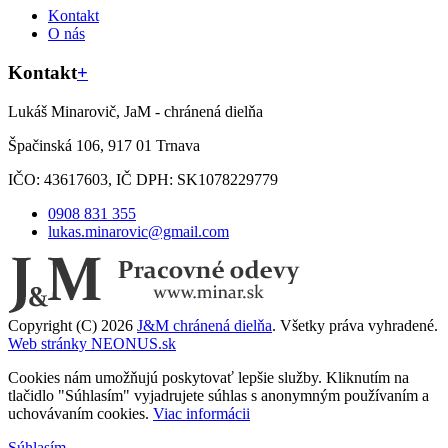
Kontakt
O nás
Kontakt
+
Lukáš Minarovič, JaM - chránená dielňa
Špačinská 106, 917 01 Trnava
IČO: 43617603, IČ DPH: SK1078229779
0908 831 355
lukas.minarovic@gmail.com
Copyright (C) 2026
J&M chránená dielňa
. Všetky práva vyhradené.
Web stránky NEONUS.sk
Cookies nám umožňujú poskytovať lepšie služby. Kliknutím na
tlačidlo "Súhlasím" vyjadrujete súhlas s anonymným používaním a
uchovávaním cookies.
Viac informácii
Súhlasím