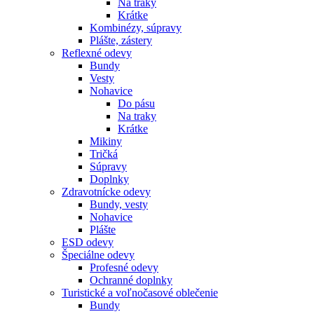
Na traky
Krátke
Kombinézy, súpravy
Plášte, zástery
Reflexné odevy
Bundy
Vesty
Nohavice
Do pásu
Na traky
Krátke
Mikiny
Tričká
Súpravy
Doplnky
Zdravotnícke odevy
Bundy, vesty
Nohavice
Plášte
ESD odevy
Špeciálne odevy
Profesné odevy
Ochranné doplnky
Turistické a voľnočasové oblečenie
Bundy