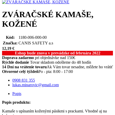
ZVÁRAČSKÉ KAMAŠE,
KOŽENÉ
Kód:
1180-006-000-00
Značka:
CANIS SAFETY a.s
12,19
€
Eshop bude znova v prevádzke od februára 2022
Doprava zadarmo
pri objednávke nad 150€
Rýchle dodanie
Tovar skladom odošleme do 48 hodín
14 Dní na vrátenie tovaru
Ak Vám tovar nesadne, môžete ho vrátiť
Otvorené celý týždeň
Po - pia: 8:00 - 17:00
0908 831 355
lukas.minarovic@gmail.com
Popis
Popis produktu:
Kamaše s upínaním koženými pásikmi s prackami. Vhodné aj na