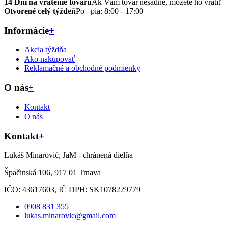
14 Dní na vrátenie tovaru
Ak Vám tovar nesadne, môžete ho vrátiť
Otvorené celý týždeň
Po - pia: 8:00 - 17:00
Informácie
+
Akcia týždňa
Ako nakupovať
Reklamačné a obchodné podmienky
O nás
+
Kontakt
O nás
Kontakt
+
Lukáš Minarovič, JaM - chránená dielňa
Špačinská 106, 917 01 Trnava
IČO: 43617603, IČ DPH: SK1078229779
0908 831 355
lukas.minarovic@gmail.com