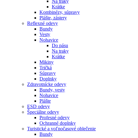
Na traky
Krátke
Kombinézy, súpravy
Plášte, zástery
Reflexné odevy
Bundy
Vesty
Nohavice
Do pásu
Na traky
Krátke
Mikiny
Tričká
Súpravy
Doplnky
Zdravotnícke odevy
Bundy, vesty
Nohavice
Plášte
ESD odevy
Špeciálne odevy
Profesné odevy
Ochranné doplnky
Turistické a voľnočasové oblečenie
Bundy