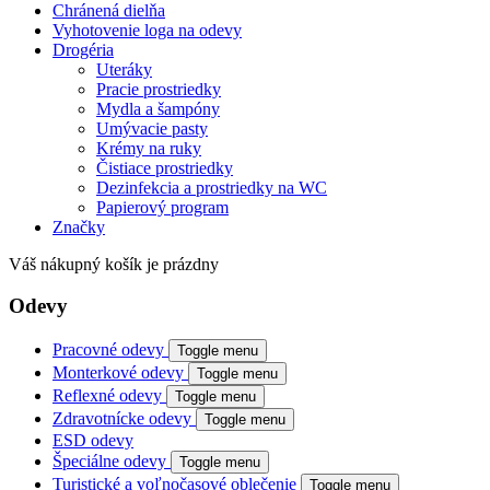
Chránená dielňa
Vyhotovenie loga na odevy
Drogéria
Uteráky
Pracie prostriedky
Mydla a šampóny
Umývacie pasty
Krémy na ruky
Čistiace prostriedky
Dezinfekcia a prostriedky na WC
Papierový program
Značky
Váš nákupný košík je prázdny
Odevy
Pracovné odevy
Toggle menu
Monterkové odevy
Toggle menu
Reflexné odevy
Toggle menu
Zdravotnícke odevy
Toggle menu
ESD odevy
Špeciálne odevy
Toggle menu
Turistické a voľnočasové oblečenie
Toggle menu