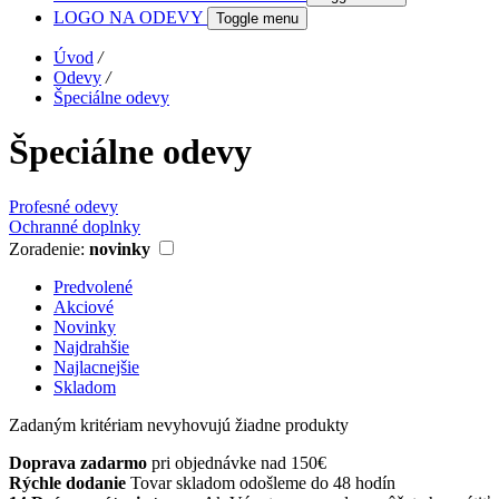
LOGO NA ODEVY
Toggle menu
Úvod
/
Odevy
/
Špeciálne odevy
Špeciálne odevy
Profesné odevy
Ochranné doplnky
Zoradenie:
novinky
Predvolené
Akciové
Novinky
Najdrahšie
Najlacnejšie
Skladom
Zadaným kritériam nevyhovujú žiadne produkty
Doprava zadarmo
pri objednávke nad 150€
Rýchle dodanie
Tovar skladom odošleme do 48 hodín