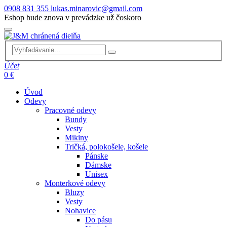
0908 831 355
lukas.minarovic@gmail.com
Eshop bude znova v prevádzke už čoskoro
Účet
0 €
Úvod
Odevy
Pracovné odevy
Bundy
Vesty
Mikiny
Tričká, polokošele, košele
Pánske
Dámske
Unisex
Monterkové odevy
Bluzy
Vesty
Nohavice
Do pásu