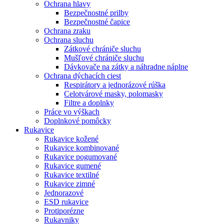
Ochrana hlavy
Bezpečnostné prilby
Bezpečnostné čapice
Ochrana zraku
Ochrana sluchu
Zátkové chrániče sluchu
Mušľové chrániče sluchu
Dávkovače na zátky a náhradne náplne
Ochrana dýchacích ciest
Respirátory a jednorázové rúška
Celotvárové masky, polomasky
Filtre a doplnky
Práce vo výškach
Doplnkové pomôcky
Rukavice
Rukavice kožené
Rukavice kombinované
Rukavice pogumované
Rukavice gumené
Rukavice textilné
Rukavice zimné
Jednorazové
ESD rukavice
Protiporézne
Rukavniky