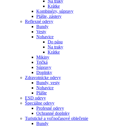
Na traky
Krátke
Kombinézy, súpravy
Plášte, zástery
Reflexné odevy
Bundy
Vesty
Nohavice
Do pásu
Na traky
Krátke
Mikiny
Tričká
Súpravy
Doplnky
Zdravotnícke odevy
Bundy, vesty
Nohavice
Plášte
ESD odevy
Špeciálne odevy
Profesné odevy
Ochranné doplnky
Turistické a voľnočasové oblečenie
Bundy