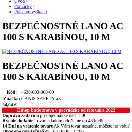
Úvod
/
Pomôcky
/
Práce vo výškach
BEZPEČNOSTNÉ LANO AC
100 S KARABÍNOU, 10 M
BEZPEČNOSTNÉ LANO AC
100 S KARABÍNOU, 10 M
Kód:
4630-003-000-00
Značka:
CANIS SAFETY a.s
34,04
€
Eshop bude znova v prevádzke od februára 2022
Doprava zadarmo
pri objednávke nad 150€
Rýchle dodanie
Tovar skladom odošleme do 48 hodín
14 Dní na vrátenie tovaru
Ak Vám tovar nesadne, môžete ho vrátiť
Otvorené celý týždeň
Po - pia: 8:00 - 17:00