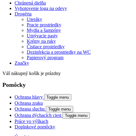
Chránená dielňa
Vyhotovenie loga na odevy
Drogéria
Uteráky
Pracie prostriedky
Mydla a šampóny
Umývacie pasty
Krémy na ruky
Čistiace prostriedky
Dezinfekcia a prostriedky na WC
Papierový program
Značky
Váš nákupný košík je prázdny
Pomôcky
Ochrana hlavy
Toggle menu
Ochrana zraku
Ochrana sluchu
Toggle menu
Ochrana dýchacích ciest
Toggle menu
Práce vo výškach
Doplnkové pomôcky