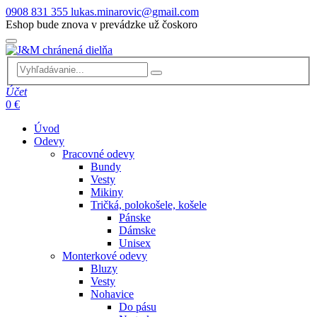
0908 831 355
lukas.minarovic@gmail.com
Eshop bude znova v prevádzke už čoskoro
Účet
0 €
Úvod
Odevy
Pracovné odevy
Bundy
Vesty
Mikiny
Tričká, polokošele, košele
Pánske
Dámske
Unisex
Monterkové odevy
Bluzy
Vesty
Nohavice
Do pásu