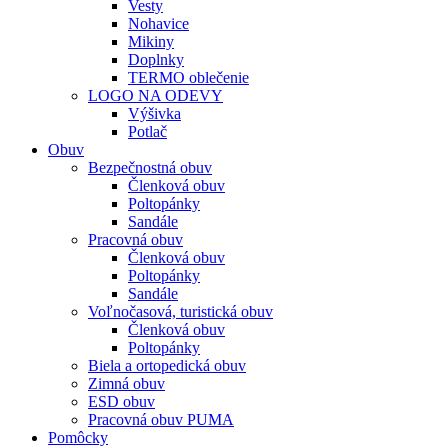
Vesty
Nohavice
Mikiny
Doplnky
TERMO oblečenie
LOGO NA ODEVY
Výšivka
Potlač
Obuv
Bezpečnostná obuv
Členková obuv
Poltopánky
Sandále
Pracovná obuv
Členková obuv
Poltopánky
Sandále
Voľnočasová, turistická obuv
Členková obuv
Poltopánky
Biela a ortopedická obuv
Zimná obuv
ESD obuv
Pracovná obuv PUMA
Pomôcky